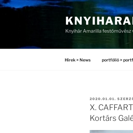
Tartalomhoz
KNYIHARA
Knyihár Amarilla festőművész
Hírek > News
portfólió > portf
BEKÜLDVE:
2020.01.01.
SZERZ
X. CAFFART M
Kortárs Galé