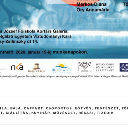
ILA
,
BAJA
,
CAFFART
,
CSOPORTOS
,
EÖTVÖS
,
FESTÉSZET
,
FŐ
ET
,
KIÁLLÍTÁS
,
KNYIHÁR
,
MŰVÉSZET
,
RÉKASI
,
TIZEDIK