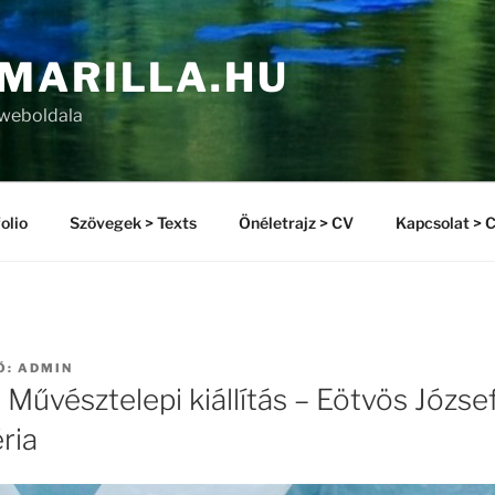
MARILLA.HU
 weboldala
olio
Szövegek > Texts
Önéletrajz > CV
Kapcsolat > 
Ő:
ADMIN
űvésztelepi kiállítás – Eötvös József
ria