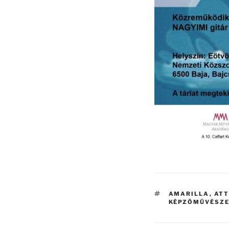
CÍMKÉK
AMARILLA
,
ATT
KÉPZŐMŰVÉSZ