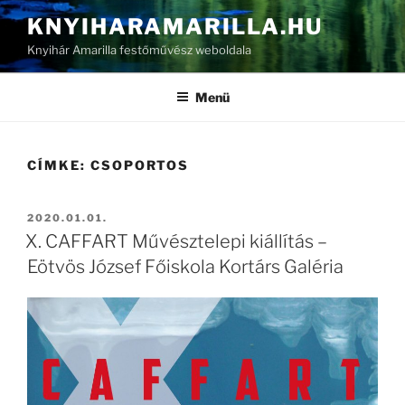
Tartalomhoz
KNYIHARAMARILLA.HU
Knyihár Amarilla festőművész weboldala
Menü
CÍMKE:
CSOPORTOS
BEKÜLDVE:
2020.01.01.
X. CAFFART Művésztelepi kiállítás –
Eötvös József Főiskola Kortárs Galéria