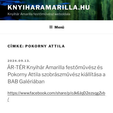
Tartalomhoz
KNYIHARAMARILLA.HU
Knyihár Amarilla festőművész weboldala
Menü
CÍMKE:
POKORNY ATTILA
BEKÜLDVE:
2024.09.13.
ÁR-TÉR Knyihár Amarilla festőművész és
Pokorny Attila szobrászművész kiállítása a
BAB Galériában
https://www.facebook.com/share/p/oJk6JqD2ezsqgZvb
/