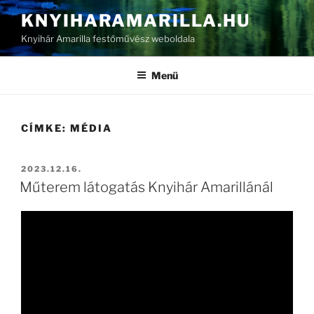
Tartalomhoz
KNYIHARAMARILLA.HU
Knyihár Amarilla festőművész weboldala
Menü
CÍMKE:
MÉDIA
BEKÜLDVE:
2023.12.16.
Műterem látogatás Knyihár Amarillánál