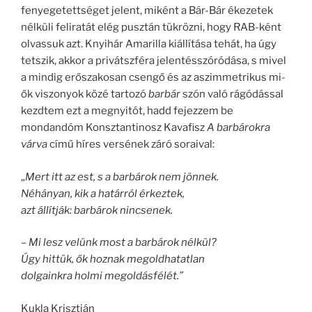
fenyegetettséget jelent, miként a Bár-Bár ékezetek
nélküli feliratát elég pusztán tükrözni, hogy RAB-ként
olvassuk azt. Knyihár Amarilla kiállítása tehát, ha úgy
tetszik, akkor a privátszféra jelentésszóródása, s mivel
a mindig erőszakosan csengő és az aszimmetrikus mi-
ők viszonyok közé tartozó
barbár
szón való rágódással
kezdtem ezt a megnyitót, hadd fejezzem be
mondandóm Konsztantinosz Kavafisz
A barbárokra
várva
című híres versének záró soraival:
„
Mert itt az est, s a barbárok nem jönnek.
Néhányan, kik a határról érkeztek,
azt állítják: barbárok nincsenek.
– Mi lesz velünk most a barbárok nélkül?
Úgy hittük, ők hoznak megoldhatatlan
dolgainkra holmi megoldásfélét.”
Kukla Krisztián