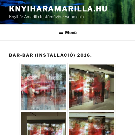
Tartalomhoz
KNYIHARAMARILLA.HU
Knyihár Amarilla festőművész weboldala
Menü
BAR-BAR (INSTALLÁCIÓ) 2016.