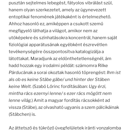
pusztán sejtelmes lebegést, fátyolos vibrálást szül,
hanem olyan szerkezetet, amely az úgynevezett
entoptikai fenomének játékaként is értelmezhető.
Ahhoz hasonló ez, amiképpen a csukott szemű
megfigyelő láthatja a világot, amikor nem az
utóképekre és színhatásokra koncentrál, hanem saját
fiziológiai apparátusának egyébként észrevétlen
tevékenységére összpontosítva katalogizálja a
látottakat. Maradjunk az eldönthetetlenségnél, ám
hadd hozzak egy irodalmi példát: számomra Rilke
Párduc
ának a sorai okoztak hasonló töprengést:
Ihm ist
als ob es keine Stäbe gäbe/ und hinter der Stäben
keine Welt.
(Szabó Lőrinc fordításában:
Ugy érzi,
mintha rács ezernyi lenne/ s ezer rács mögött nem
lenne világ.
) Amit a magyar fordítás rácsokként ad
vissza (Stäbe), az olvasható ugyanis a szem pálcikáinak
(Stäbchen) is.
Az áttetsző és tükröző üvegfelületek iránti vonzalomba