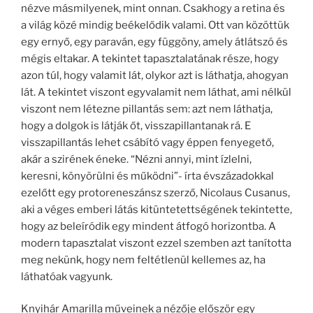
nézve másmilyenek, mint onnan. Csakhogy a retina és
a világ közé mindig beékelődik valami. Ott van közöttük
egy ernyő, egy paraván, egy függöny, amely átlátszó és
mégis eltakar. A tekintet tapasztalatának része, hogy
azon túl, hogy valamit lát, olykor azt is láthatja, ahogyan
lát. A tekintet viszont egyvalamit nem láthat, ami nélkül
viszont nem létezne pillantás sem: azt nem láthatja,
hogy a dolgok is látják őt, visszapillantanak rá. E
visszapillantás lehet csábító vagy éppen fenyegető,
akár a szirének éneke. “Nézni annyi, mint ízlelni,
keresni, könyörülni és működni”- írta évszázadokkal
ezelőtt egy protoreneszánsz szerző, Nicolaus Cusanus,
aki a véges emberi látás kitüntetettségének tekintette,
hogy az beleíródik egy mindent átfogó horizontba. A
modern tapasztalat viszont ezzel szemben azt tanította
meg nekünk, hogy nem feltétlenül kellemes az, ha
láthatóak vagyunk.
Knyihár Amarilla műveinek a nézője először egy