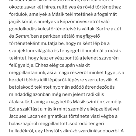
okozta zavar két híres, rejtélyes és rövid történethez
fordulok, amelyek a Másik tekintetének a fogalmát
járják körül, s amelyek a képzőművészetről való
gondolkodás kulcstörténeteivé is váltak. Sartre a
Lét
és Semmi
ben a parkban sétáló megfigyelő
történeteként mutatja be, hogy miként lép be a
szubjektum világába és fenyegeti önuralmát a másik
tekintet, hogy lesz enyészponttá a jelenet szuverén
felügyelője. Ehhez elég csupán valakit
megpillantanunk, aki a maga részéről minket figyel, s a
kezdeti békés idill lépésről-lépésre szertefoszlik. A
betolakodó tekintet nyomán adódó átrendeződés
mindaddig azonban még nem jelent radikális
átalakulást, amíg a nagybetűs Másik szintén személy.
Ezt a szakítást a másik mint személy elképzelésével
Jacques Lacan enigmatikus története viszi végbe a
halászhajóról megpillantott, sodródó tengeri
hulladékról, egy fénytől szikrázó szardíniásdobozról. A