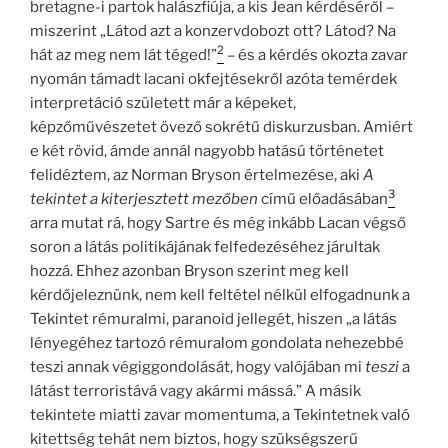
bretagne-i partok halászfiúja, a kis Jean kérdéséről –
miszerint „Látod azt a konzervdobozt ott? Látod? Na
2
hát az meg nem lát téged!”
– és a kérdés okozta zavar
nyomán támadt lacani okfejtésekről azóta temérdek
interpretáció született már a képeket,
képzőművészetet övező sokrétű diskurzusban. Amiért
e két rövid, ámde annál nagyobb hatású történetet
felidéztem, az Norman Bryson értelmezése, aki
A
3
tekintet a kiterjesztett mezőben
című előadásában
arra mutat rá, hogy Sartre és még inkább Lacan végső
soron a látás politikájának felfedezéséhez járultak
hozzá. Ehhez azonban Bryson szerint meg kell
kérdőjeleznünk, nem kell feltétel nélkül elfogadnunk a
Tekintet rémuralmi, paranoid jellegét, hiszen „a látás
lényegéhez tartozó rémuralom gondolata nehezebbé
teszi annak végiggondolását, hogy valójában mi
teszi
a
látást terroristává vagy akármi mássá.” A másik
tekintete miatti zavar momentuma, a Tekintetnek való
kitettség tehát nem biztos, hogy szükségszerű