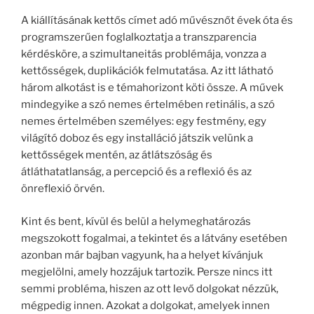
A kiállításának kettős címet adó művésznőt évek óta és
programszerűen foglalkoztatja a transzparencia
kérdésköre, a szimultaneitás problémája, vonzza a
kettősségek, duplikációk felmutatása. Az itt látható
három alkotást is e témahorizont köti össze. A művek
mindegyike a szó nemes értelmében retinális, a szó
nemes értelmében személyes: egy festmény, egy
világító doboz és egy installáció játszik velünk a
kettősségek mentén, az átlátszóság és
átláthatatlanság, a percepció és a reflexió és az
önreflexió örvén.
Kint és bent, kívül és belül a helymeghatározás
megszokott fogalmai, a tekintet és a látvány esetében
azonban már bajban vagyunk, ha a helyet kívánjuk
megjelölni, amely hozzájuk tartozik. Persze nincs itt
semmi probléma, hiszen az ott levő dolgokat nézzük,
mégpedig innen. Azokat a dolgokat, amelyek innen