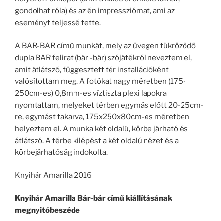
gondolhat róla) és az én impressziómat, ami az
eseményt teljessé tette.
A BAR-BAR című munkát, mely az üvegen tükröződő
dupla BAR felirat (bár -bár) szójátékról neveztem el,
amit átlátszó, függesztett tér installációként
valósítottam meg. A fotókat nagy méretben (175-
250cm-es) 0,8mm-es víztiszta plexi lapokra
nyomtattam, melyeket térben egymás előtt 20-25cm-
re, egymást takarva, 175x250x80cm-es méretben
helyeztem el. A munka két oldalú, körbe járható és
átlátszó. A térbe kilépést a két oldalú nézet és a
körbejárhatóság indokolta.
Knyihár Amarilla 2016
Knyihár Amarilla Bár-bár című kiállításának
megnyitóbeszéde