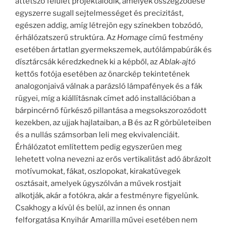
áttetsző felület projektálódik, amelyek összegződése
egyszerre sugall sejtelmességet és precizitást,
egészen addig, amíg létrejön egy színekben tobzódó,
érhálózatszerű struktúra. Az
Homage
című festmény
esetében ártatlan gyermekszemek, autólámpabúrák és
dísztárcsák kéredzkednek ki a képből, az
Ablak-ajtó
kettős fotója esetében az önarckép tekintetének
analogonjaivá válnak a parázsló lámpafények és a fák
rügyei, míg a kiállításnak címet adó installációban a
bárpincérnő fürkésző pillantása a megsokszorozódott
kezekben, az ujjak hajlataiban, a B és az R görbületeiben
és a nullás számsorban leli meg ekvivalenciáit.
Érhálózatot említettem pedig egyszerűen meg
lehetett volna nevezni az erős vertikalitást adó ábrázolt
motívumokat, fákat, oszlopokat, kirakatüvegek
osztásait, amelyek úgyszólván a művek rostjait
alkotják, akár a fotókra, akár a festményre figyelünk.
Csakhogy a kívül és belül, az innen és onnan
felforgatása Knyihár Amarilla művei esetében nem