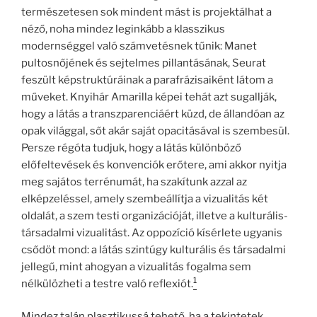
természetesen sok mindent mást is projektálhat a
néző, noha mindez leginkább a klasszikus
modernséggel való számvetésnek tűnik: Manet
pultosnőjének és sejtelmes pillantásának, Seurat
feszült képstruktúráinak a parafrázisaiként látom a
műveket. Knyihár Amarilla képei tehát azt sugallják,
hogy a látás a transzparenciáért küzd, de állandóan az
opak világgal, sőt akár saját opacitásával is szembesül.
Persze régóta tudjuk, hogy a látás különböző
előfeltevések és konvenciók erőtere, ami akkor nyitja
meg sajátos terrénumát, ha szakítunk azzal az
elképzeléssel, amely szembeállítja a vizualitás két
oldalát, a szem testi organizációját, illetve a kulturális-
társadalmi vizualitást. Az oppozíció kísérlete ugyanis
csődöt mond: a látás szintúgy kulturális és társadalmi
jellegű, mint ahogyan a vizualitás fogalma sem
1
nélkülözheti a testre való reflexiót.
Mindez talán plasztikussá tehető, ha a tekintetek