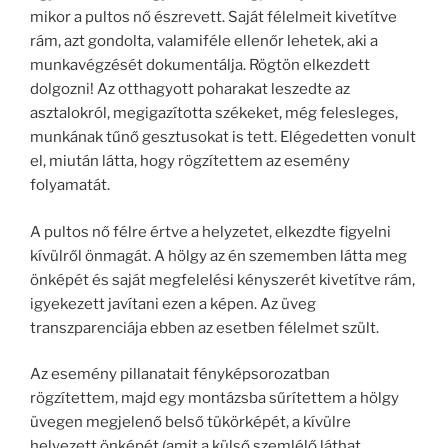
mikor a pultos nő észrevett. Saját félelmeit kivetítve
rám, azt gondolta, valamiféle ellenőr lehetek, aki a
munkavégzését dokumentálja. Rögtön elkezdett
dolgozni! Az otthagyott poharakat leszedte az
asztalokról, megigazította székeket, még felesleges,
munkának tűnő gesztusokat is tett. Elégedetten vonult
el, miután látta, hogy rögzítettem az esemény
folyamatát.
A pultos nő félre értve a helyzetet, elkezdte figyelni
kívülről önmagát. A hölgy az én szememben látta meg
önképét és saját megfelelési kényszerét kivetítve rám,
igyekezett javítani ezen a képen. Az üveg
transzparenciája ebben az esetben félelmet szült.
Az esemény pillanatait fényképsorozatban
rögzítettem, majd egy montázsba sűrítettem a hölgy
üvegen megjelenő belső tükörképét, a kívülre
helyezett önképét (amit a külső szemlélő láthat,