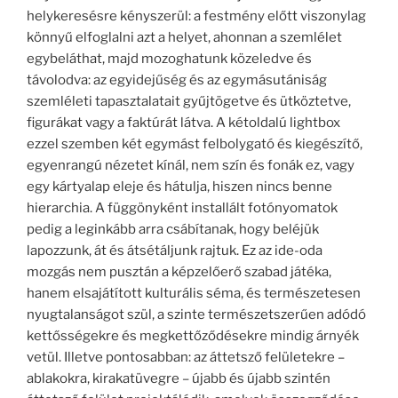
helykeresésre kényszerül: a festmény előtt viszonylag
könnyű elfoglalni azt a helyet, ahonnan a szemlélet
egybeláthat, majd mozoghatunk közeledve és
távolodva: az egyidejűség és az egymásutániság
szemléleti tapasztalatait gyűjtögetve és ütköztetve,
figurákat vagy a faktúrát látva. A kétoldalú lightbox
ezzel szemben két egymást felbolygató és kiegészítő,
egyenrangú nézetet kínál, nem szín és fonák ez, vagy
egy kártyalap eleje és hátulja, hiszen nincs benne
hierarchia. A függönyként installált fotónyomatok
pedig a leginkább arra csábítanak, hogy beléjük
lapozzunk, át és átsétáljunk rajtuk. Ez az ide-oda
mozgás nem pusztán a képzelőerő szabad játéka,
hanem elsajátított kulturális séma, és természetesen
nyugtalanságot szül, a szinte természetszerűen adódó
kettősségekre és megkettőződésekre mindig árnyék
vetül. Illetve pontosabban: az áttetsző felületekre –
ablakokra, kirakatüvegre – újabb és újabb szintén