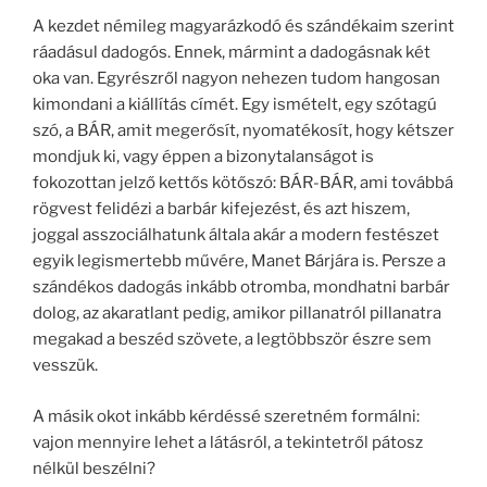
A kezdet némileg magyarázkodó és szándékaim szerint
ráadásul dadogós. Ennek, mármint a dadogásnak két
oka van. Egyrészről nagyon nehezen tudom hangosan
kimondani a kiállítás címét. Egy ismételt, egy szótagú
szó, a BÁR, amit megerősít, nyomatékosít, hogy kétszer
mondjuk ki, vagy éppen a bizonytalanságot is
fokozottan jelző kettős kötőszó: BÁR-BÁR, ami továbbá
rögvest felidézi a barbár kifejezést, és azt hiszem,
joggal asszociálhatunk általa akár a modern festészet
egyik legismertebb művére, Manet Bárjára is. Persze a
szándékos dadogás inkább otromba, mondhatni barbár
dolog, az akaratlant pedig, amikor pillanatról pillanatra
megakad a beszéd szövete, a legtöbbször észre sem
vesszük.
A másik okot inkább kérdéssé szeretném formálni:
vajon mennyire lehet a látásról, a tekintetről pátosz
nélkül beszélni?